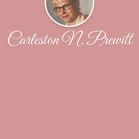
Carleston N. Prewitt